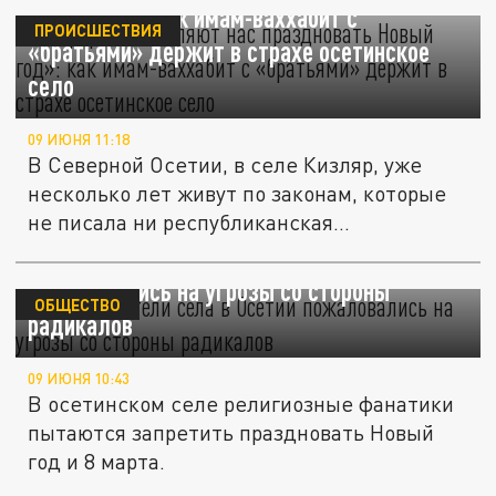
Новый год»: как имам-ваххабит с
ПРОИСШЕСТВИЯ
«братьями» держит в страхе осетинское
село
09 ИЮНЯ 11:18
В Северной Осетии, в селе Кизляр, уже
несколько лет живут по законам, которые
не писала ни республиканская...
Русские жители села в Осетии
пожаловались на угрозы со стороны
ОБЩЕСТВО
радикалов
09 ИЮНЯ 10:43
В осетинском селе религиозные фанатики
пытаются запретить праздновать Новый
год и 8 марта.