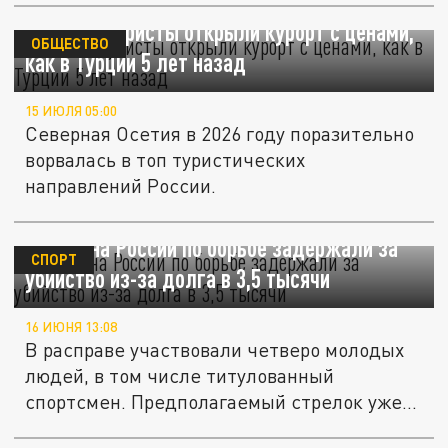
Богатые туристы открыли курорт с ценами,
ОБЩЕСТВО
как в Турции 5 лет назад
15 ИЮЛЯ 05:00
Северная Осетия в 2026 году поразительно
ворвалась в топ туристических
направлений России.
Чемпиона России по борьбе задержали за
СПОРТ
убийство из-за долга в 3,5 тысячи
16 ИЮНЯ 13:08
В расправе участвовали четверо молодых
людей, в том числе титулованный
спортсмен. Предполагаемый стрелок уже...
«Кяфиры заставляют нас праздновать