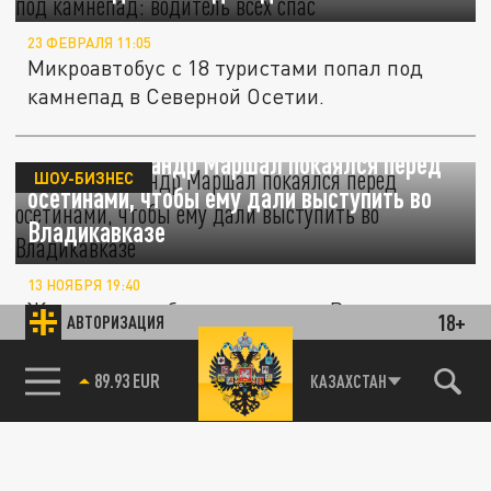
23 ФЕВРАЛЯ 11:05
Микроавтобус с 18 туристами попал под
камнепад в Северной Осетии.
Певец Александр Маршал покаялся перед
ШОУ-БИЗНЕС
осетинами, чтобы ему дали выступить во
Владикавказе
13 НОЯБРЯ 19:40
Жители республики в составе России
18+
АВТОРИЗАЦИЯ
потребовали от певца сатисфакции, и они
89.93 EUR
её получили.
КАЗАХСТАН
85.64 BRENT
Концерт BLIZKEY во Владикавказе
ПРОИСШЕСТВИЯ
остановила массовая драка