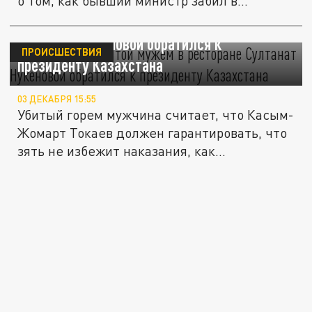
о том, как бывший министр забил в...
Отец зверски убитой мужем в ресторане
Султанат Нукеновой обратился к
ПРОИСШЕСТВИЯ
президенту Казахстана
03 ДЕКАБРЯ 15:55
Убитый горем мужчина считает, что Касым-
Жомарт Токаев должен гарантировать, что
зять не избежит наказания, как...