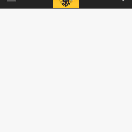
115093, г. Москва, переулок Партийный,
д.1, к.57, стр.3, эт.1, пом.I, ком.45