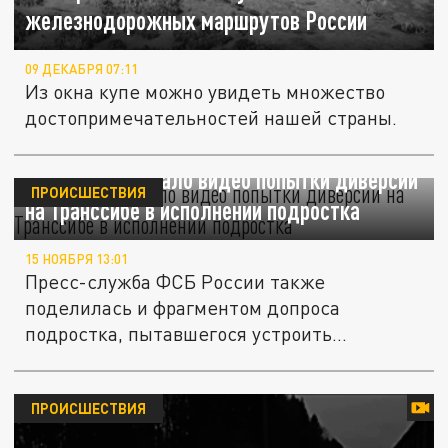
железнодорожных маршрутов России
09 ДЕКАБРЯ 07:11
Из окна купе можно увидеть множество
достопримечательностей нашей страны.
ФСБ обнародовало видео попытки диверсии
ПРОИСШЕСТВИЯ
на Транссибе в исполнении подростка
15 НОЯБРЯ 13:01
Пресс-служба ФСБ России также
поделилась и фрагментом допроса
подростка, пытавшегося устроить
диверсию на...
ПРОИСШЕСТВИЯ