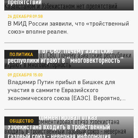
препятствий
26 ДЕКАБРЯ 09:58
В МИД России заявили, что «тройственный
союз» вполне реален.
Всё зависит от СВО. Почему азиатские
ПОЛИТИКА
республики играют в "многовекторность"
09 ДЕКАБРЯ 15:00
Владимир Путин прибыл в Бишкек для
участия в саммите Евразийского
экономического союза (ЕАЭС). Вероятно,
там...
Песков прокомментировал отказ
ОБЩЕСТВО
Узбекистана входить в тройственный
газовый союз - неверная информация