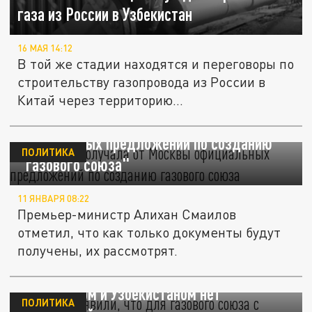
газа из России в Узбекистан
16 МАЯ 14:12
В той же стадии находятся и переговоры по
строительству газопровода из России в
Китай через территорию...
Астана не получала от Москвы
официальных предложений по созданию
ПОЛИТИКА
"газового союза"
11 ЯНВАРЯ 08:22
Премьер-министр Алихан Смаилов
отметил, что как только документы будут
получены, их рассмотрят.
В России заявили, что для газового союза с
Казахстаном и Узбекистаном нет
ПОЛИТИКА