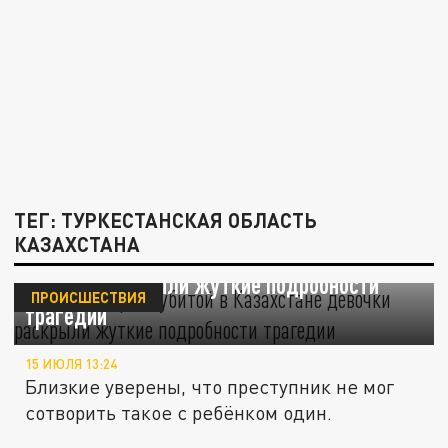
ТЕГ: ТУРКЕСТАНСКАЯ ОБЛАСТЬ
КАЗАХСТАНА
Родные зверски убитой в Казахстане
девочки раскрыли жуткие подробности
ПРОИСШЕСТВИЯ
трагедии
15 ИЮЛЯ 13:24
Близкие уверены, что преступник не мог
сотворить такое с ребёнком один.
Трагедия с ребёнком всколыхнула весь