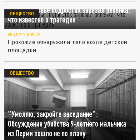
В Подмосковье подросток зарезал ребенка:
ОБЩЕСТВО
что известно о трагедии
09 АПРЕЛЯ 15:22
Прохожие обнаружили тело возле детской
площадки.
ОБЩЕСТВО
"Умоляю, закройте заседание":
Обсуждение убийства 9-летнего мальчика
из Перми пошло не по плану