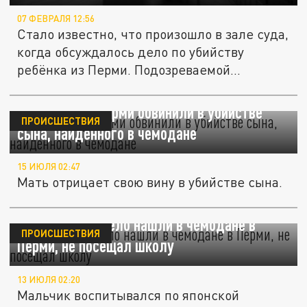
07 ФЕВРАЛЯ 12:56
Стало известно, что произошло в зале суда,
когда обсуждалось дело по убийству
ребёнка из Перми. Подозреваемой...
Жительницу Перми обвинили в убийстве
ПРОИСШЕСТВИЯ
сына, найденного в чемодане
15 ИЮЛЯ 02:47
Мать отрицает свою вину в убийстве сына.
Мальчик, чьё тело нашли в чемодане в
ПРОИСШЕСТВИЯ
Перми, не посещал школу
13 ИЮЛЯ 02:20
Мальчик воспитывался по японской