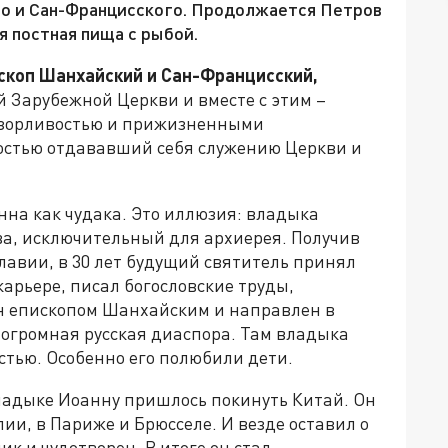
го и Сан-Францисского. Продолжается Петров
я постная пища с рыбой.
ископ Шанхайский и Сан-Францисский,
 Зарубежной Церкви и вместе с этим –
озорливостью и прижизненными
остью отдававший себя служению Церкви и
на как чудака. Это иллюзия: владыка
ва, исключительный для архиерея. Получив
лавии, в 30 лет будущий святитель принял
арьере, писал богословские труды,
н епископом Шанхайским и направлен в
 огромная русская диаспора. Там владыка
стью. Особенно его полюбили дети.
ладыке Иоанну пришлось покинуть Китай. Он
ии, в Париже и Брюсселе. И везде оставил о
к и чудотворец. В итоге он стал