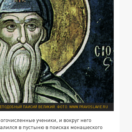
ЕПОДОБНЫЙ ПАИСИЙ ВЕЛИКИЙ. ФОТО: WWW.PRAVOSLAVIE.RU
ногочисленные ученики, и вокруг него
удалился в пустыню в поисках монашеского