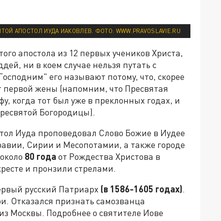
ТОЙ АПОСТОЛ ИУДА ИАКОВЛЕВ. ФОТО: WWW.PRAVOSLAVIE.RU
Этого апостола из 12 первых учеников Христа,
ей, ни в коем случае нельзя путать с
осподним" его называют потому, что, скорее
т первой жены (напомним, что Пресвятая
у, когда тот был уже в преклонных годах, и
Пресвятой Богородицы).
тол Иуда проповедовал Слово Божие в Иудее
равии, Сирии и Месопотамии, а также городе
 около
80 года
от Рождества Христова в
кресте и пронзили стрелами.
ервый русский Патриарх
(в
1586-1605 годах)
.
и. Отказался признать самозванца
 из Москвы. Подробнее о святителе Иове