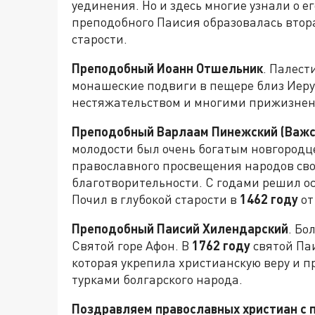
уединения. Но и здесь многие узнали о е
преподобного Паисия образовалась втора
старости.
Преподобный Иоанн Отшельник
. Палест
монашеские подвиги в пещере близ Иеру
нестяжательством и многими прижизне
Преподобный Варлаам Пинежский (Важс
молодости был очень богатым новгородц
православного просвещения народов свое
благотворительности. С годами решил о
Почил в глубокой старости в
1462 году
от
Преподобный Паисий Хилендарский
. Бо
Святой горе Афон. В
1762 году
святой Па
которая укрепила христианскую веру и 
турками болгарского народа.
Поздравляем православных христиан с 