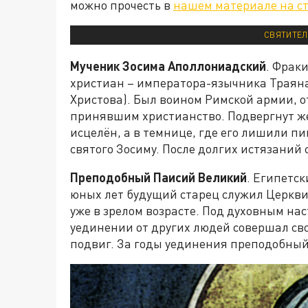
можно прочесть в
нашем материале на с
СВЯТИТЕЛ
Мученик Зосима Аполлониадский
. Фрак
христиан – императора-язычника Траяна
Христова). Был воином Римской армии, 
принявшим христианство. Подвергнут ж
исцелён, а в темнице, где его лишили п
святого Зосиму. После долгих истязаний 
Преподобный Паисий Великий
. Египетс
юных лет будущий старец служил Церкви
уже в зрелом возрасте. Под духовным на
уединении от других людей совершал с
подвиг. За годы уединения преподобный