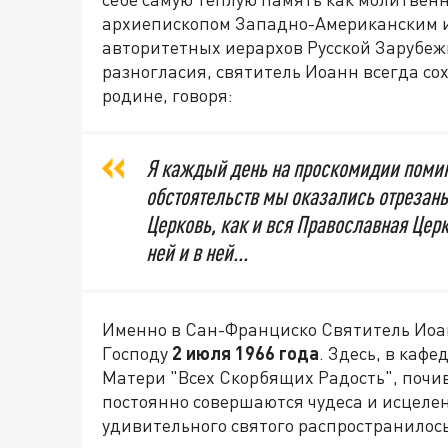
архиепископом Западно-Американским и
авторитетных иерархов Русской Зарубеж
разногласия, святитель Иоанн всегда со
родине, говоря:
Я каждый день на проскомидии помин
обстоятельств мы оказались отрезаны
Церковь, как и вся Православная Цер
ней и в ней...
Именно в Сан-Франциско Святитель Иоан
Господу
2 июля 1966 года
. Здесь, в каф
Матери "Всех Скорбящих Радость", почи
постоянно совершаются чудеса и исцелен
удивительного святого распространилос