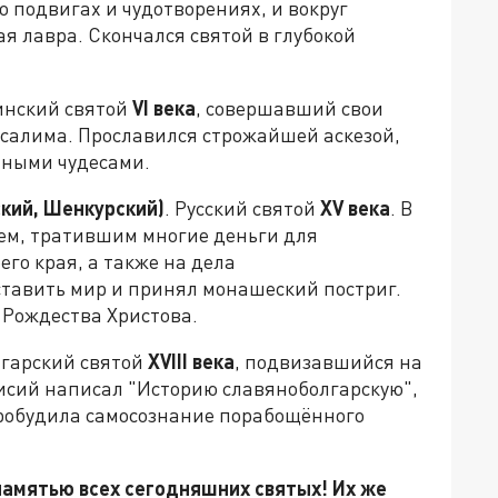
го подвигах и чудотворениях, и вокруг
я лавра. Скончался святой в глубокой
инский святой
VI
века
, совершавший свои
салима. Прославился строжайшей аскезой,
нными чудесами.
кий, Шенкурский)
. Русский святой
XV
века
. В
ем, тратившим многие деньги для
го края, а также на дела
ставить мир и принял монашеский постриг.
 Рождества Христова.
лгарский святой
XVIII
века
, подвизавшийся на
исий написал "Историю славяноболгарскую",
пробудила самосознание порабощённого
памятью всех сегодняшних святых! Их же