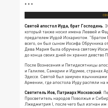
* * *
СВЯ
Святой апостол Иуда, брат Господень
. 
который также носил имена Леввей и Фадд
предателем Иудой Искариотом. "Братом Г
всего, он был сыном Иосифа Обручника о
Дева Мария была обручена святому Иосиф
до конца своих дней он хранил девство 
После Вознесения и Пятидесятницы апос
и Галилее, Самарии и Идумее, странах А
Эдессе. Святой был замучен язычниками
Армении, где апостола Иуду распяли на 
Святитель Иов, Патриарх Московский
. П
Просветитель народов Поволжья и Сибир
Лжедмитрия I, после чего был изгнан им