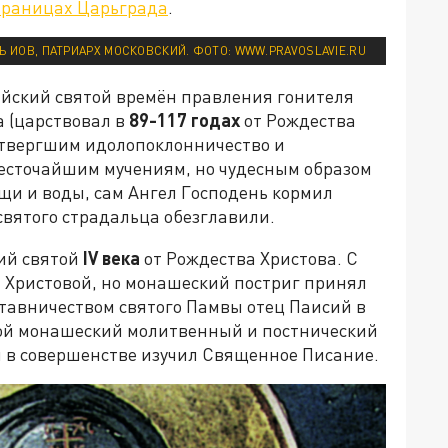
траницах Царьграда
.
Ь ИОВ, ПАТРИАРХ МОСКОВСКИЙ. ФОТО: WWW.PRAVOSLAVIE.RU
ийский святой времён правления гонителя
 (царствовал в
89-117 годах
от Рождества
отвергшим идолопоклонничество и
есточайшим мучениям, но чудесным образом
ищи и воды, сам Ангел Господень кормил
святого страдальца обезглавили.
кий святой
IV
века
от Рождества Христова. С
 Христовой, но монашеский постриг принял
ставничеством святого Памвы отец Паисий в
вой монашеский молитвенный и постнический
 в совершенстве изучил Священное Писание.