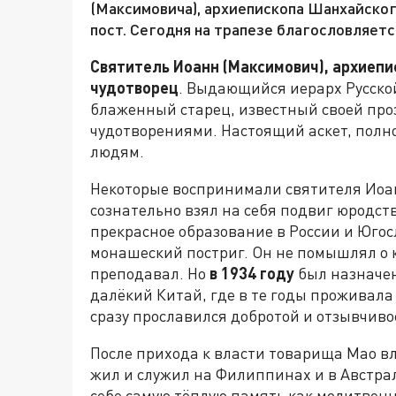
(Максимовича), архиепископа Шанхайско
пост. Сегодня на трапезе благословляетс
Святитель Иоанн (Максимович), архиеп
чудотворец
. Выдающийся иерарх Русской
блаженный старец, известный своей пр
чудотворениями. Настоящий аскет, полн
людям.
Некоторые воспринимали святителя Иоан
сознательно взял на себя подвиг юродст
прекрасное образование в России и Югос
монашеский постриг. Он не помышлял о к
преподавал. Но
в 1934 году
был назначе
далёкий Китай, где в те годы проживала
сразу прославился добротой и отзывчиво
После прихода к власти товарища Мао в
жил и служил на Филиппинах и в Австрал
себе самую тёплую память как молитвенни