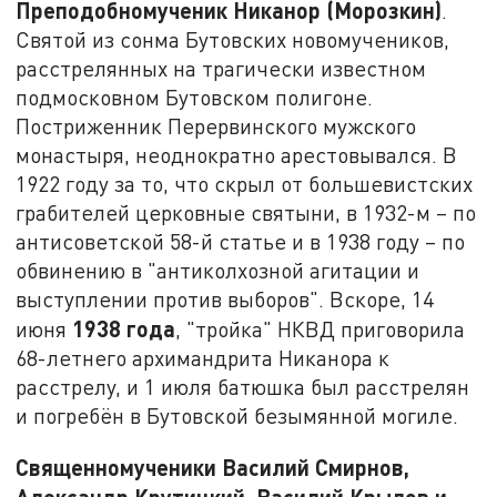
Преподобномученик Никанор (Морозкин)
.
Святой из сонма Бутовских новомучеников,
расстрелянных на трагически известном
подмосковном Бутовском полигоне.
Постриженник Перервинского мужского
монастыря, неоднократно арестовывался. В
1922 году за то, что скрыл от большевистских
грабителей церковные святыни, в 1932-м – по
антисоветской 58-й статье и в 1938 году – по
обвинению в "антиколхозной агитации и
выступлении против выборов". Вскоре, 14
1938 года
июня
, "тройка" НКВД приговорила
68-летнего архимандрита Никанора к
расстрелу, и 1 июля батюшка был расстрелян
и погребён в Бутовской безымянной могиле.
Священномученики Василий Смирнов,
Александр Крутицкий, Василий Крылов и