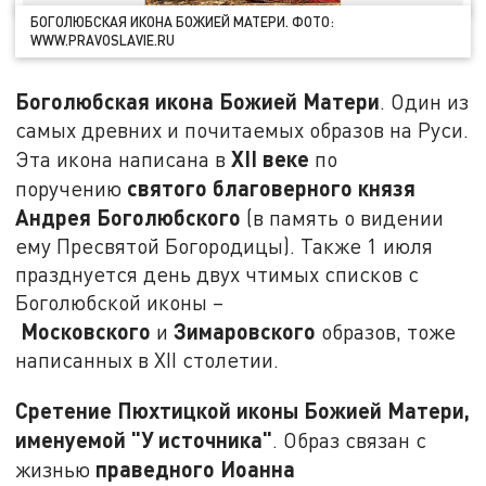
БОГОЛЮБСКАЯ ИКОНА БОЖИЕЙ МАТЕРИ. ФОТО:
WWW.PRAVOSLAVIE.RU
Боголюбская икона Божией Матери
. Один из
самых древних и почитаемых образов на Руси.
XII
веке
Эта икона написана в
по
святого благоверного князя
поручению
Андрея Боголюбского
(в память о видении
ему Пресвятой Богородицы). Также 1 июля
празднуется день двух чтимых списков с
Боголюбской иконы –
Московского
Зимаровского
и
образов, тоже
написанных в XII столетии.
Сретение Пюхтицкой иконы Божией Матери,
именуемой "У источника"
. Образ связан с
праведного Иоанна
жизнью