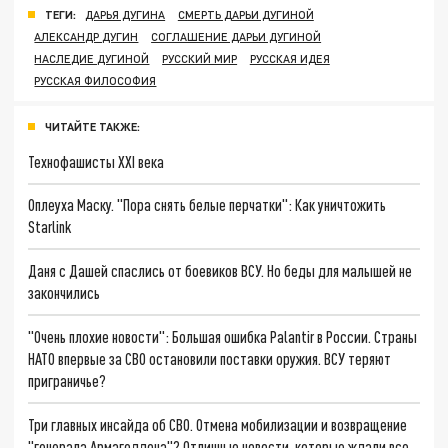
ТЕГИ:
ДАРЬЯ ДУГИНА
СМЕРТЬ ДАРЬИ ДУГИНОЙ
АЛЕКСАНДР ДУГИН
СОГЛАШЕНИЕ ДАРЬИ ДУГИНОЙ
НАСЛЕДИЕ ДУГИНОЙ
РУССКИЙ МИР
РУССКАЯ ИДЕЯ
РУССКАЯ ФИЛОСОФИЯ
ЧИТАЙТЕ ТАКЖЕ:
Технофашисты XXI века
Оплеуха Маску. "Пора снять белые перчатки": Как уничтожить
Starlink
Даня с Дашей спаслись от боевиков ВСУ. Но беды для малышей не
закончились
"Очень плохие новости": Большая ошибка Palantir в России. Страны
НАТО впервые за СВО остановили поставки оружия. ВСУ теряют
приграничье?
Три главных инсайда об СВО. Отмена мобилизации и возвращение
"генерала Армагеддона"? Отличные новости, которые ждали все