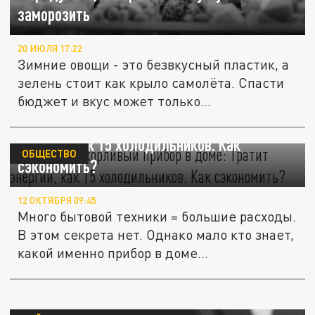
заморозить
20 ИЮЛЯ 17:22
Зимние овощи - это безвкусный пластик, а
зелень стоит как крыло самолёта. Спасти
бюджет и вкус может только...
Самый прожорливый прибор в доме: Тратит
энергии, как 15 холодильников. Как
ОБЩЕСТВО
сэкономить?
12 ОКТЯБРЯ 09:45
Много бытовой техники = большие расходы.
В этом секрета нет. Однако мало кто знает,
какой именно прибор в доме...