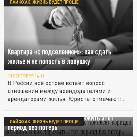
ЛАЙФХАК. ЖИЗНЬ БУДЕТ ПРОЩЕ
Квартира «с подселением»: как сдать
жилье и не попасть в ловушку
10 СЕНТЯБРЯ 14:14
В России все острее встает вопрос
отношений между арендодателями и
арендаторами жилья. Юристы отмечают:
за...
Опасный сентябрь перемен: что принесет
коридор затмений и как пережить этот
ЛАЙФХАК. ЖИЗНЬ БУДЕТ ПРОЩЕ
период без потерь