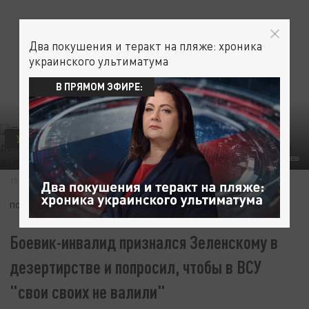
Два покушения и теракт на пляже: хроника
украинского ультиматума
В ПРЯМОМ ЭФИРЕ:
УКРАИНА
ФОТО: WWW.IMAGO-IMAGES.DE/GLOBALLOOKPRESS
15 СЕНТЯБРЯ 09:18
ПОДПИШИТЕСЬ:
Боевик-инвалид признался Зеленскому в
дезертирстве и попросил, чтобы в ВСУ
"свои своих не валили"