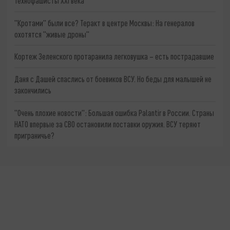
Технофашисты XXI века
"Кротами" были все? Теракт в центре Москвы: На генералов
охотятся "живые дроны"
Кортеж Зеленского протаранила легковушка – есть пострадавшие
Даня с Дашей спаслись от боевиков ВСУ. Но беды для малышей не
закончились
"Очень плохие новости": Большая ошибка Palantir в России. Страны
НАТО впервые за СВО остановили поставки оружия. ВСУ теряют
приграничье?