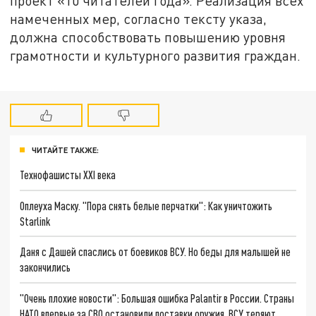
проект «10 читателей года». Реализация всех
намеченных мер, согласно тексту указа,
должна способствовать повышению уровня
грамотности и культурного развития граждан.
ЧИТАЙТЕ ТАКЖЕ:
Технофашисты XXI века
Оплеуха Маску. "Пора снять белые перчатки": Как уничтожить
Starlink
Даня с Дашей спаслись от боевиков ВСУ. Но беды для малышей не
закончились
"Очень плохие новости": Большая ошибка Palantir в России. Страны
НАТО впервые за СВО остановили поставки оружия. ВСУ теряют