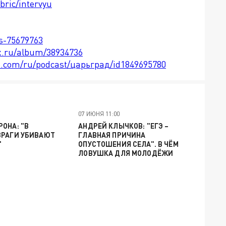
bric/intervyu
ts-75679763
x.ru/album/38934736
le.com/ru/podcast/царьград/id1849695780
07 ИЮНЯ 11:00
ОНА: "В
АНДРЕЙ КЛЫЧКОВ: "ЕГЭ –
ВРАГИ УБИВАЮТ
ГЛАВНАЯ ПРИЧИНА
"
ОПУСТОШЕНИЯ СЕЛА". В ЧЁМ
ЛОВУШКА ДЛЯ МОЛОДЁЖИ