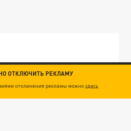
ТКИ": КАК УНИЧТОЖИТЬ STARLINK
ТНО ОТКЛЮЧИТЬ РЕКЛАМУ
овиями отключения рекламы можно
здесь
. НО БЕДЫ ДЛЯ МАЛЫШЕЙ НЕ ЗАКОНЧИЛИСЬ
"ОЧЕНЬ ПЛОХИЕ НОВОСТИ": БОЛЬШАЯ ОШИБКА PALANTIR В РОССИИ. СТРАНЫ НАТО ВПЕРВЫЕ ЗА СВО ОСТАНОВИЛИ ПОСТАВКИ ОРУЖИЯ. ВСУ ТЕРЯЮТ ПРИГРАНИЧЬЕ?
ТРИ ГЛАВНЫХ ИНСАЙДА ОБ СВО. ОТМЕНА МОБИЛИЗАЦИИ И ВОЗВРАЩЕНИЕ "ГЕНЕРАЛА АРМАГЕДДОНА"? ОТЛИЧНЫЕ НОВОСТИ, КОТОРЫЕ ЖДАЛИ ВСЕ