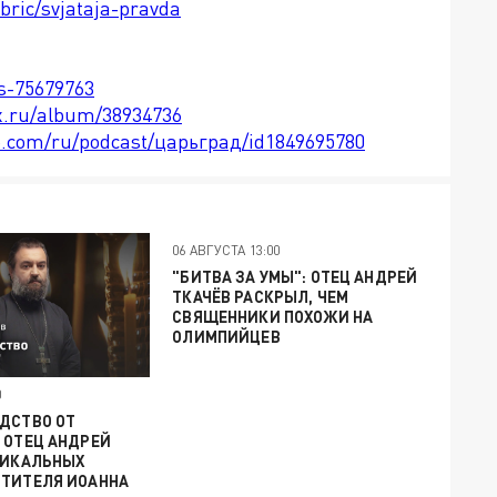
bric/svjataja-pravda
ts-75679763
x.ru/album/38934736
le.com/ru/podcast/царьград/id1849695780
06 АВГУСТА 13:00
"БИТВА ЗА УМЫ": ОТЕЦ АНДРЕЙ
ТКАЧЁВ РАСКРЫЛ, ЧЕМ
СВЯЩЕННИКИ ПОХОЖИ НА
ОЛИМПИЙЦЕВ
0
ДСТВО ОТ
 ОТЕЦ АНДРЕЙ
НИКАЛЬНЫХ
ЯТИТЕЛЯ ИОАННА