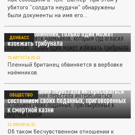
убитого "солдата неудачи" обнаружены
были документы на имя его...
В ДНР из пяти наёмников, которым суд
огласил обвинения, только один может
ДОНБАСС
избежать трибунала
15 АВГУСТА 20:42
Пленный британец обвиняется в вербовке
наёмников.
Великобритания перестала интересоваться
ОБЩЕСТВО
состоянием своих поданных, приговоренных
к смертной казни
22 ИЮЛЯ 06:32
Об таком бесчувственном отношении к