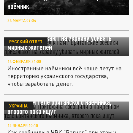
наёмник
24 МАРТА 09:04
За чем ты пришёл к нам? Британские
боевики приезжают на Украину убивать
РУССКИЙ ОТВЕТ
мирных жителей
14 ФЕВРАЛЯ 21:00
Иностранные наёмники всё чаще лезут на
территорию украинского государства,
чтобы заработать денег.
"Музыканты" Пригожина сообщили о
найденном теле британского наёмника,
УКРАИНА
второго пока ищут
12 ЯНВАРЯ 10:10
Как сообщили в ЧВК "Вагнер" при этом у