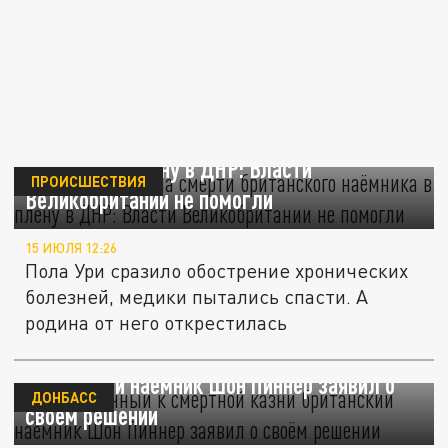
Известна причина смерти британского
наёмника в плену в ДНР: Власти
ПРОИСШЕСТВИЯ
Великобритании не помогли
15 ИЮЛЯ 12:26
Пола Ури сразило обострение хронических
болезней, медики пытались спасти. А
родина от него открестилась
Приговорённый к смертной казни
британский наёмник Шон Пиннер заявил о
ДОНБАСС
своём решении