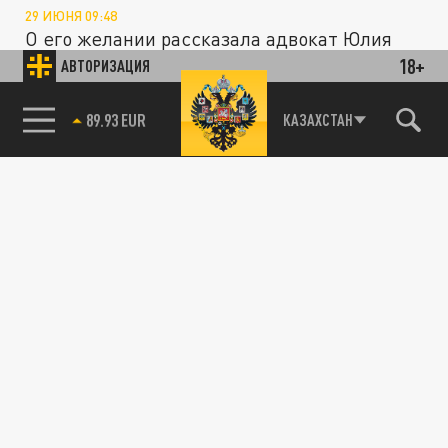
29 ИЮНЯ 09:48
О его желании рассказала адвокат Юлия
Церковникова
18+
АВТОРИЗАЦИЯ
85.64 BRENT
КАЗАХСТАН
ПОЛИТИКА
Представитель МИД России Захарова
заинтригована нотой Лондона по
приговоренным к смерти британцам
22 ИЮНЯ 14:40
Официальный Кремль рассмотрит
заявление британских властей по поводу