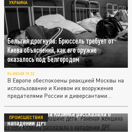
УКРАИНА
Бельгия дрогнула: Брюссель требует от
Киева объяснений, как его оружие
оказалось под Белгородом
04 ИЮНЯ 19:32
В Европе обеспокоены реакцией Москвы на
использование и Киевом их вооружения
предателями России и диверсантами...
"Не стреляйте, в машине дети": Раненая
женщина из села Козинка рассказала о
ПРОИСШЕСТВИЯ
нападении ДРГ