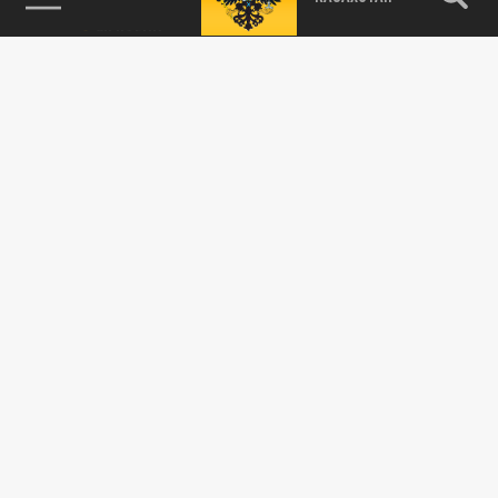
Уникальный случай на чемпионатах мира:
политическое вмешательство с самого
высокого уровня повлияло на...
ОБЩЕСТВО
Британец похудел на 70 кг благодаря
особой диете и футболу
05 ИЮЛЯ 16:39
Житель Хэмпшира в Великобритании
Джеймс Нэш поделился своим секретом