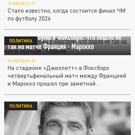
17 ИЮЛЯ 14:19
Стало известно, когда состоится финал ЧМ
по футболу 2026
Пустые трибуны в Фоксборо: что пошло не
ПОЛИТИКА
так на матче Франция - Марокко
10 ИЮЛЯ 06:15
На стадионе «Джиллетт» в Фоксборо
четвертьфинальный матч между Францией
и Марокко прошел при заметной
неполной...
ПОЛИТИКА