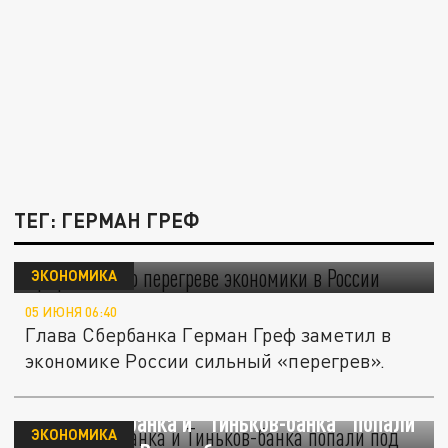
ТЕГ: ГЕРМАН ГРЕФ
Греф заявил о перегреве экономики в
России
ЭКОНОМИКА
05 ИЮНЯ 06:40
Глава Сбербанка Герман Греф заметил в
экономике России сильный «перегрев».
Главы Сбербанка и "Тиньков-банка" попали
ЭКОНОМИКА