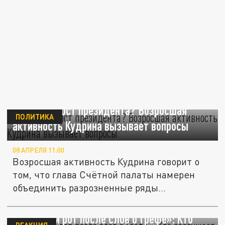
Метит на пост президента? Возросшая
ПОЛИТИКА
активность Кудрина вызывает вопросы
08 АПРЕЛЯ 11:00
Возросшая активность Кудрина говорит о
том, что глава Счётной палаты намерен
объединить разрозненные ряды...
«Заткнули рот после слов о Грефе»: Кто
РЕАКЦИЯ