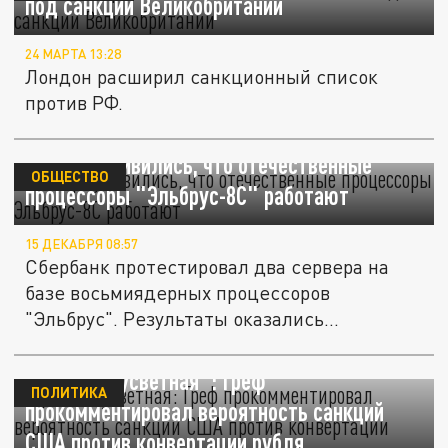
под санкции Великобритании
24 МАРТА 13:28
Лондон расширил санкционный список
против РФ.
В Сбере удивились, что отечественные
ОБЩЕСТВО
процессоры "Эльбрус-8С" работают
15 ДЕКАБРЯ 08:57
Сбербанк протестировал два сервера на
базе восьмиядерных процессоров
"Эльбрус". Результаты оказались...
"Чушь несусветная": Греф
ПОЛИТИКА
прокомментировал вероятность санкций
США против конвертации рубля