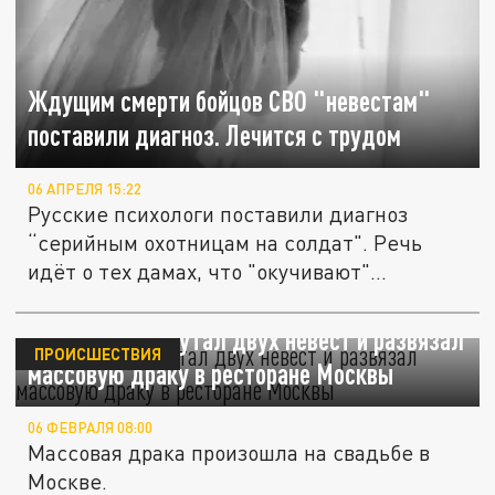
Ждущим смерти бойцов СВО "невестам"
поставили диагноз. Лечится с трудом
06 АПРЕЛЯ 15:22
Русские психологи поставили диагноз
“серийным охотницам на солдат". Речь
идёт о тех дамах, что "окучивают"...
Мужчина перепутал двух невест и развязал
ПРОИСШЕСТВИЯ
массовую драку в ресторане Москвы
06 ФЕВРАЛЯ 08:00
Массовая драка произошла на свадьбе в
Москве.