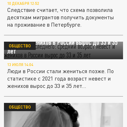
10 ДЕКАБРЯ 12:52
Следствие считает, что схема позволила
десяткам мигрантов получить документы
на проживание в Петербурге.
Тянут до последнего: средний возраст
невест и женихов в России вырос до 33 и 35
ОБЩЕСТВО
лет
13 ИЮЛЯ 14:04
Люди в России стали жениться позже. По
статистике с 2021 года возраст невест и
женихов вырос до 33 и 35 лет...
ОБЩЕСТВО